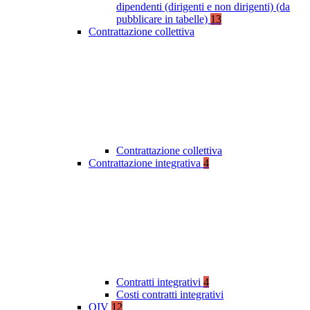
dipendenti (dirigenti e non dirigenti) (da
pubblicare in tabelle)
13
Contrattazione collettiva
Contrattazione collettiva
Contrattazione integrativa
4
Contratti integrativi
4
Costi contratti integrativi
OIV
12