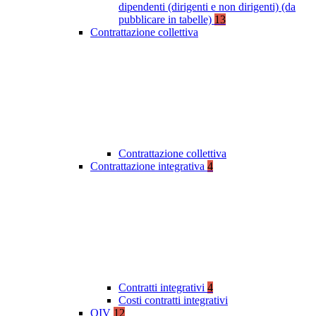
dipendenti (dirigenti e non dirigenti) (da
pubblicare in tabelle)
13
Contrattazione collettiva
Contrattazione collettiva
Contrattazione integrativa
4
Contratti integrativi
4
Costi contratti integrativi
OIV
12