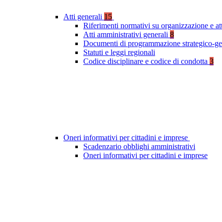
Atti generali
15
Riferimenti normativi su organizzazione e at
Atti amministrativi generali
8
Documenti di programmazione strategico-ge
Statuti e leggi regionali
Codice disciplinare e codice di condotta
3
Oneri informativi per cittadini e imprese
Scadenzario obblighi amministrativi
Oneri informativi per cittadini e imprese