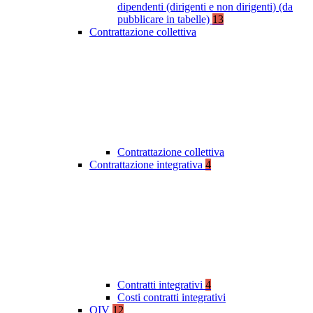
dipendenti (dirigenti e non dirigenti) (da
pubblicare in tabelle)
13
Contrattazione collettiva
Contrattazione collettiva
Contrattazione integrativa
4
Contratti integrativi
4
Costi contratti integrativi
OIV
12