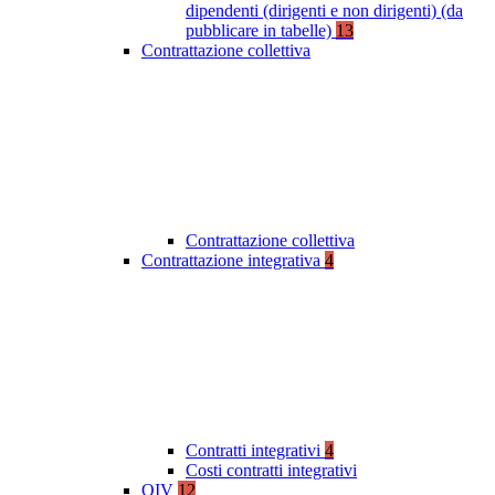
dipendenti (dirigenti e non dirigenti) (da
pubblicare in tabelle)
13
Contrattazione collettiva
Contrattazione collettiva
Contrattazione integrativa
4
Contratti integrativi
4
Costi contratti integrativi
OIV
12