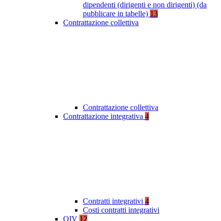
dipendenti (dirigenti e non dirigenti) (da
pubblicare in tabelle)
13
Contrattazione collettiva
Contrattazione collettiva
Contrattazione integrativa
4
Contratti integrativi
4
Costi contratti integrativi
OIV
12