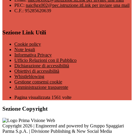
PEC:
naic8gx002@pec.istruzione.it
Link per inviare una mail
C.F.: 95285620639
Sezione Link Utili
Cookie policy
Note legali
Informativa Privacy
Ufficio Relazioni con il Pubblico
Dichiarazione di accessibilità
Obiettivi di accessibilità
Whistleblowing
Gestione consensi cookie
Amministrazione trasparente
Pagina visualizzata
1561
volte
Sezione Copyright
Copyright 2026 | Engineered and powered by Gruppo Spaggiari
Parma S.p.A. | Divisione Publishing & New Social Media