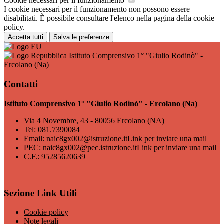
Cookie necessari per il funzionamento
I cookie necessari per il funzionamento non possono essere
disabilitati. È possibile consultare l'elenco nella pagina della cookie
policy.
Accetta tutti
Salva le preferenze
Istituto Comprensivo 1° "Giulio Rodinò" -
Ercolano (Na)
Contatti
Istituto Comprensivo 1° "Giulio Rodinò" - Ercolano (Na)
Via 4 Novembre, 43 - 80056 Ercolano (NA)
Tel:
081.7390084
Email:
naic8gx002@istruzione.it
Link per inviare una mail
PEC:
naic8gx002@pec.istruzione.it
Link per inviare una mail
C.F.: 95285620639
Sezione Link Utili
Cookie policy
Note legali