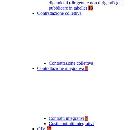
dipendenti (dirigenti e non dirigenti) (da
pubblicare in tabelle)
13
Contrattazione collettiva
Contrattazione collettiva
Contrattazione integrativa
4
Contratti integrativi
4
Costi contratti integrativi
OIV
12