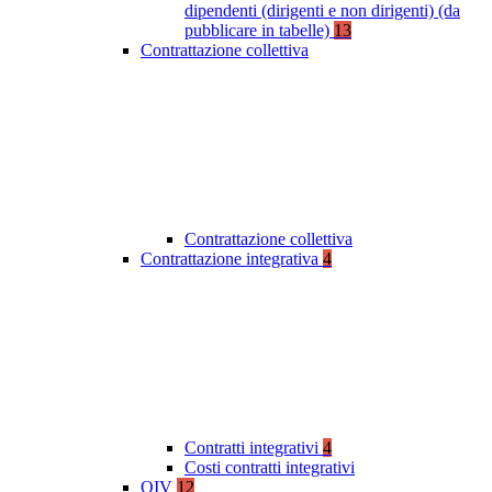
dipendenti (dirigenti e non dirigenti) (da
pubblicare in tabelle)
13
Contrattazione collettiva
Contrattazione collettiva
Contrattazione integrativa
4
Contratti integrativi
4
Costi contratti integrativi
OIV
12