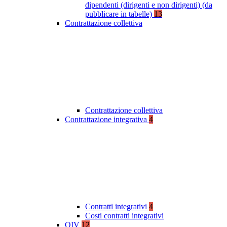
dipendenti (dirigenti e non dirigenti) (da
pubblicare in tabelle)
13
Contrattazione collettiva
Contrattazione collettiva
Contrattazione integrativa
4
Contratti integrativi
4
Costi contratti integrativi
OIV
12