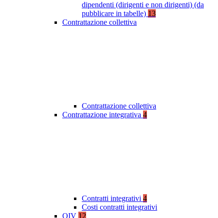
dipendenti (dirigenti e non dirigenti) (da
pubblicare in tabelle)
13
Contrattazione collettiva
Contrattazione collettiva
Contrattazione integrativa
4
Contratti integrativi
4
Costi contratti integrativi
OIV
12