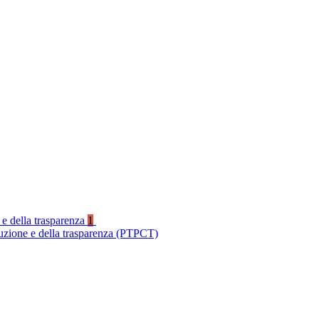
 e della trasparenza
1
ruzione e della trasparenza (PTPCT)