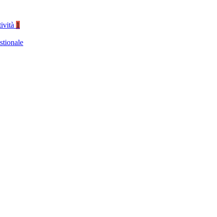
tività
1
stionale