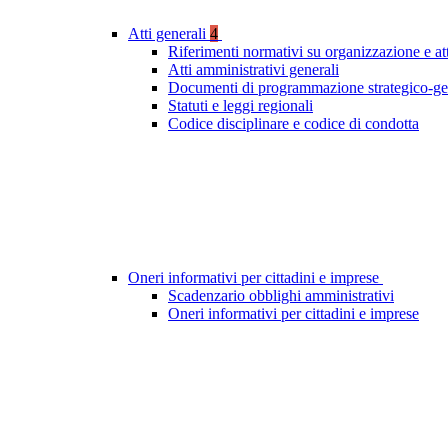
Atti generali
4
Riferimenti normativi su organizzazione e at
Atti amministrativi generali
Documenti di programmazione strategico-ge
Statuti e leggi regionali
Codice disciplinare e codice di condotta
Oneri informativi per cittadini e imprese
Scadenzario obblighi amministrativi
Oneri informativi per cittadini e imprese