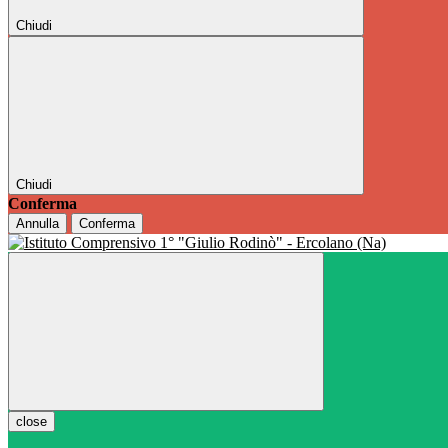
Chiudi
Chiudi
Conferma
Annulla
Conferma
close