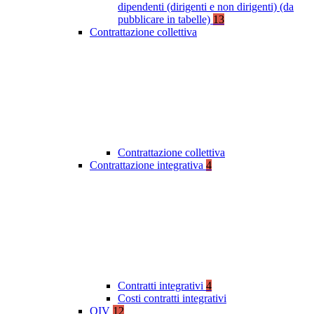
dipendenti (dirigenti e non dirigenti) (da
pubblicare in tabelle)
13
Contrattazione collettiva
Contrattazione collettiva
Contrattazione integrativa
4
Contratti integrativi
4
Costi contratti integrativi
OIV
12