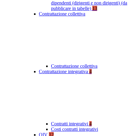
dipendenti (dirigenti e non dirigenti) (da
pubblicare in tabelle)
13
Contrattazione collettiva
Contrattazione collettiva
Contrattazione integrativa
4
Contratti integrativi
4
Costi contratti integrativi
OIV
12