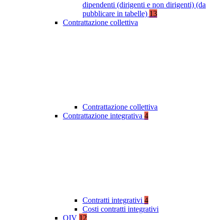
dipendenti (dirigenti e non dirigenti) (da
pubblicare in tabelle)
13
Contrattazione collettiva
Contrattazione collettiva
Contrattazione integrativa
4
Contratti integrativi
4
Costi contratti integrativi
OIV
12