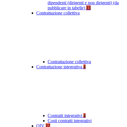
dipendenti (dirigenti e non dirigenti) (da
pubblicare in tabelle)
13
Contrattazione collettiva
Contrattazione collettiva
Contrattazione integrativa
4
Contratti integrativi
4
Costi contratti integrativi
OIV
12