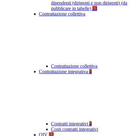
dipendenti (dirigenti e non dirigenti) (da
pubblicare in tabelle)
13
Contrattazione collettiva
Contrattazione collettiva
Contrattazione integrativa
4
Contratti integrativi
4
Costi contratti integrativi
OIV
12