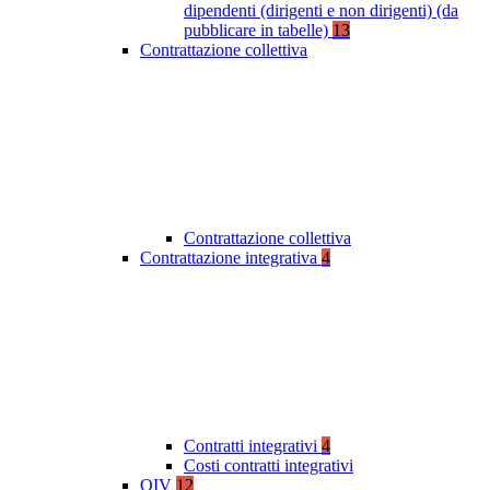
dipendenti (dirigenti e non dirigenti) (da
pubblicare in tabelle)
13
Contrattazione collettiva
Contrattazione collettiva
Contrattazione integrativa
4
Contratti integrativi
4
Costi contratti integrativi
OIV
12