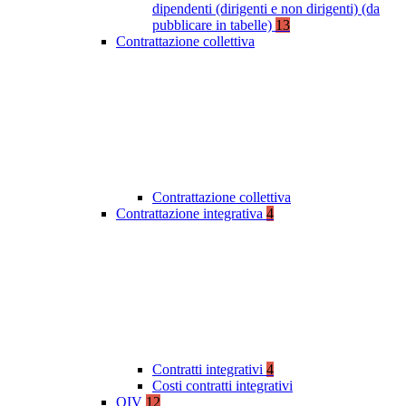
dipendenti (dirigenti e non dirigenti) (da
pubblicare in tabelle)
13
Contrattazione collettiva
Contrattazione collettiva
Contrattazione integrativa
4
Contratti integrativi
4
Costi contratti integrativi
OIV
12