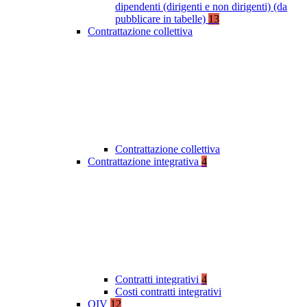
dipendenti (dirigenti e non dirigenti) (da
pubblicare in tabelle)
13
Contrattazione collettiva
Contrattazione collettiva
Contrattazione integrativa
4
Contratti integrativi
4
Costi contratti integrativi
OIV
12