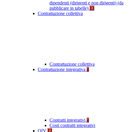
dipendenti (dirigenti e non dirigenti) (da
pubblicare in tabelle)
13
Contrattazione collettiva
Contrattazione collettiva
Contrattazione integrativa
4
Contratti integrativi
4
Costi contratti integrativi
OIV
12