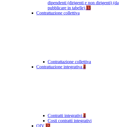
dipendenti (dirigenti e non dirigenti) (da
pubblicare in tabelle)
13
Contrattazione collettiva
Contrattazione collettiva
Contrattazione integrativa
4
Contratti integrativi
4
Costi contratti integrativi
OIV
12