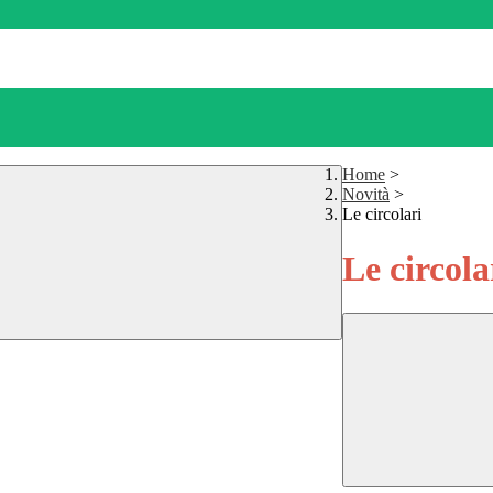
Home
>
Novità
>
Le circolari
Le circola