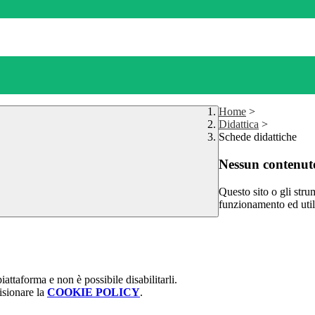
Home
>
Didattica
>
Schede didattiche
Nessun contenuto
Questo sito o gli stru
funzionamento ed utili 
attaforma e non è possibile disabilitarli.
isionare la
COOKIE POLICY
.