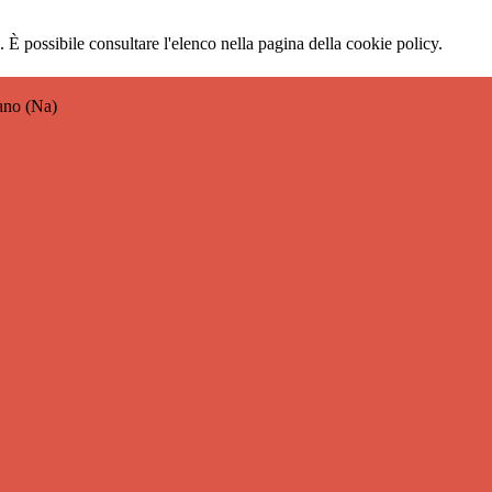
 È possibile consultare l'elenco nella pagina della cookie policy.
ano (Na)