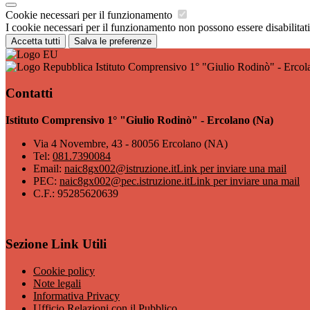
Cookie necessari per il funzionamento
I cookie necessari per il funzionamento non possono essere disabilitati.
Accetta tutti
Salva le preferenze
Istituto Comprensivo 1° "Giulio Rodinò" - Ercol
Contatti
Istituto Comprensivo 1° "Giulio Rodinò" - Ercolano (Na)
Via 4 Novembre, 43 - 80056 Ercolano (NA)
Tel:
081.7390084
Email:
naic8gx002@istruzione.it
Link per inviare una mail
PEC:
naic8gx002@pec.istruzione.it
Link per inviare una mail
C.F.: 95285620639
Sezione Link Utili
Cookie policy
Note legali
Informativa Privacy
Ufficio Relazioni con il Pubblico