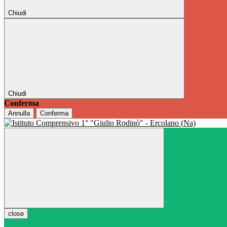
Chiudi
Chiudi
Conferma
Annulla
Conferma
close