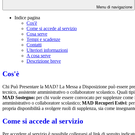
Menu di navigazione
Indice pagina
Cos'è
Come si accede al servizio
Cosa serve
Tempi e scadenze
Contatti
Ulteriori informazioni
A cosa serve
Descrizione breve
Cos'è
Chi Può Presentare la MAD? La Messa a Disposizione può essere presen
tecnico, assistente amministrativo o collaboratore scolastico. Quali ti
MAD Sostegno:
per chi vuole essere convocato per supplenze come 
amministrativo o collaboratore scolastico;
MAD Recuperi Estivi
: pe
propria disponibilità a svolgere ruoli di supplenza, sia come insegna
Come si accede al servizio
Per accedere al servizio è possibile collegarsi al link di seguito indica