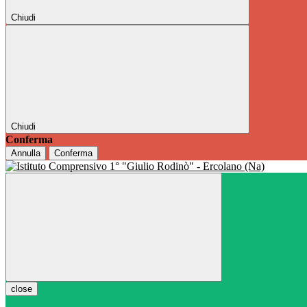
Chiudi
Chiudi
Conferma
Annulla
Conferma
close