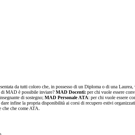
tata da tutti coloro che, in possesso di un Diploma o di una Laurea, 
pi di MAD è possibile inviare?
MAD Docenti:
per chi vuole essere conv
insegnante di sostegno;
MAD Personale ATA
: per chi vuole essere c
r dare infine la propria disponibilità ai corsi di recupero estivi organizz
nte che che come ATA.
to