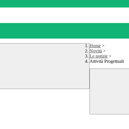
Home
>
Novità
>
Le notizie
>
Attività Progettuali