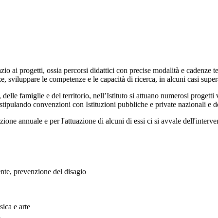
io ai progetti, ossia percorsi didattici con precise modalità e cadenze tem
 sviluppare le competenze e le capacità di ricerca, in alcuni casi supera
, delle famiglie e del territorio, nell’Istituto si attuano numerosi proget
stipulando convenzioni con Istituzioni pubbliche e private nazionali e del
one annuale e per l'attuazione di alcuni di essi ci si avvale dell'interven
ente, prevenzione del disagio
ica e arte
i