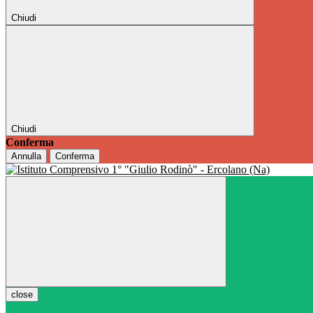
Chiudi
Chiudi
Conferma
Annulla
Conferma
close