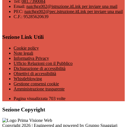
Tel:
081.7390084
Email:
naic8gx002@istruzione.it
Link per inviare una mail
PEC:
naic8gx002@pec.istruzione.it
Link per inviare una mail
C.F.: 95285620639
Sezione Link Utili
Cookie policy
Note legali
Informativa Privacy
Ufficio Relazioni con il Pubblico
Dichiarazione di accessibilità
Obiettivi di accessibilità
Whistleblowing
Gestione consensi cookie
Amministrazione trasparente
Pagina visualizzata
703
volte
Sezione Copyright
Copyright 2026 | Engineered and powered by Gruppo Spaggiari