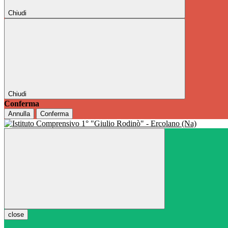
Chiudi
Chiudi
Conferma
Annulla
Conferma
close