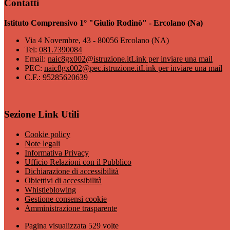
Contatti
Istituto Comprensivo 1° "Giulio Rodinò" - Ercolano (Na)
Via 4 Novembre, 43 - 80056 Ercolano (NA)
Tel:
081.7390084
Email:
naic8gx002@istruzione.it
Link per inviare una mail
PEC:
naic8gx002@pec.istruzione.it
Link per inviare una mail
C.F.: 95285620639
Sezione Link Utili
Cookie policy
Note legali
Informativa Privacy
Ufficio Relazioni con il Pubblico
Dichiarazione di accessibilità
Obiettivi di accessibilità
Whistleblowing
Gestione consensi cookie
Amministrazione trasparente
Pagina visualizzata
529
volte