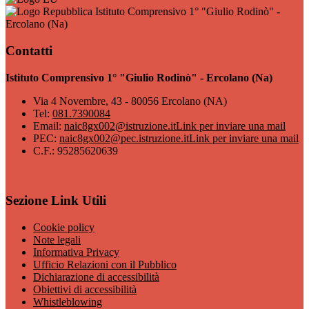
Istituto Comprensivo 1° "Giulio Rodinò" -
Ercolano (Na)
Contatti
Istituto Comprensivo 1° "Giulio Rodinò" - Ercolano (Na)
Via 4 Novembre, 43 - 80056 Ercolano (NA)
Tel:
081.7390084
Email:
naic8gx002@istruzione.it
Link per inviare una mail
PEC:
naic8gx002@pec.istruzione.it
Link per inviare una mail
C.F.: 95285620639
Sezione Link Utili
Cookie policy
Note legali
Informativa Privacy
Ufficio Relazioni con il Pubblico
Dichiarazione di accessibilità
Obiettivi di accessibilità
Whistleblowing