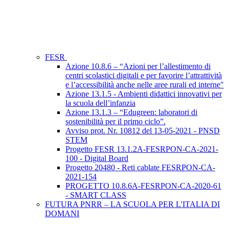
FESR
Azione 10.8.6 – “Azioni per l’allestimento di
centri scolastici digitali e per favorire l’attrattività
e l’accessibilità anche nelle aree rurali ed interne"
Azione 13.1.5 - Ambienti didattici innovativi per
la scuola dell’infanzia
Azione 13.1.3 – “Edugreen: laboratori di
sostenibilità per il primo ciclo”.
Avviso prot. Nr. 10812 del 13-05-2021 - PNSD
STEM
Progetto FESR 13.1.2A-FESRPON-CA-2021-
100 - Digital Board
Progetto 20480 - Reti cablate FESRPON-CA-
2021-154
PROGETTO 10.8.6A-FESRPON-CA-2020-61
- SMART CLASS
FUTURA PNRR – LA SCUOLA PER L'ITALIA DI
DOMANI