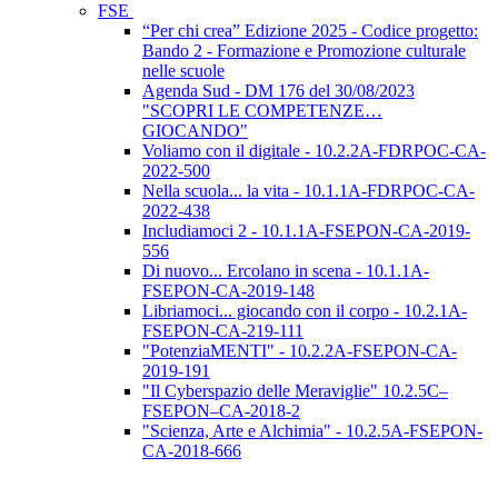
FSE
“Per chi crea” Edizione 2025 - Codice progetto:
Bando 2 - Formazione e Promozione culturale
nelle scuole
Agenda Sud - DM 176 del 30/08/2023
"SCOPRI LE COMPETENZE…
GIOCANDO"
Voliamo con il digitale - 10.2.2A-FDRPOC-CA-
2022-500
Nella scuola... la vita - 10.1.1A-FDRPOC-CA-
2022-438
Includiamoci 2 - 10.1.1A-FSEPON-CA-2019-
556
Di nuovo... Ercolano in scena - 10.1.1A-
FSEPON-CA-2019-148
Libriamoci... giocando con il corpo - 10.2.1A-
FSEPON-CA-219-111
"PotenziaMENTI" - 10.2.2A-FSEPON-CA-
2019-191
"Il Cyberspazio delle Meraviglie" 10.2.5C–
FSEPON–CA-2018-2
"Scienza, Arte e Alchimia" - 10.2.5A-FSEPON-
CA-2018-666