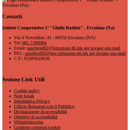
Ercolano (Na)
Contatti
Istituto Comprensivo 1° "Giulio Rodinò" - Ercolano (Na)
Via 4 Novembre, 43 - 80056 Ercolano (NA)
Tel:
081.7390084
Email:
naic8gx002@istruzione.it
Link per inviare una mail
PEC:
naic8gx002@pec.istruzione.it
Link per inviare una mail
C.F.: 95285620639
Sezione Link Utili
Cookie policy
Note legali
Informativa Privacy
Ufficio Relazioni con il Pubblico
Dichiarazione di accessibilità
Obiettivi di accessibilità
Whistleblowing
Gestione consensi cookie