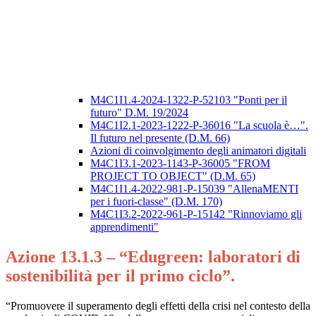
M4C1I1.4-2024-1322-P-52103 "Ponti per il
futuro" D.M. 19/2024
M4C1I2.1-2023-1222-P-36016 "La scuola è…".
Il futuro nel presente (D.M. 66)
Azioni di coinvolgimento degli animatori digitali
M4C1I3.1-2023-1143-P-36005 "FROM
PROJECT TO OBJECT" (D.M. 65)
M4C1I1.4-2022-981-P-15039 "AllenaMENTI
per i fuori-classe" (D.M. 170)
M4C1I3.2-2022-961-P-15142 "Rinnoviamo gli
apprendimenti"
Azione 13.1.3 – “Edugreen: laboratori di
sostenibilità per il primo ciclo”.
“Promuovere il superamento degli effetti della crisi nel contesto della