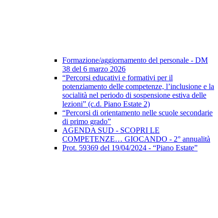
Formazione/aggiornamento del personale - DM
38 del 6 marzo 2026
“Percorsi educativi e formativi per il
potenziamento delle competenze, l’inclusione e la
socialità nel periodo di sospensione estiva delle
lezioni” (c.d. Piano Estate 2)
“Percorsi di orientamento nelle scuole secondarie
di primo grado”
AGENDA SUD - SCOPRI LE
COMPETENZE… GIOCANDO - 2° annualità
Prot. 59369 del 19/04/2024 - “Piano Estate”