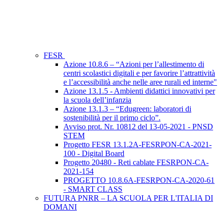
FESR
Azione 10.8.6 – “Azioni per l’allestimento di
centri scolastici digitali e per favorire l’attrattività
e l’accessibilità anche nelle aree rurali ed interne"
Azione 13.1.5 - Ambienti didattici innovativi per
la scuola dell’infanzia
Azione 13.1.3 – “Edugreen: laboratori di
sostenibilità per il primo ciclo”.
Avviso prot. Nr. 10812 del 13-05-2021 - PNSD
STEM
Progetto FESR 13.1.2A-FESRPON-CA-2021-
100 - Digital Board
Progetto 20480 - Reti cablate FESRPON-CA-
2021-154
PROGETTO 10.8.6A-FESRPON-CA-2020-61
- SMART CLASS
FUTURA PNRR – LA SCUOLA PER L'ITALIA DI
DOMANI