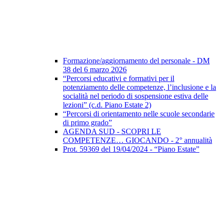
Formazione/aggiornamento del personale - DM
38 del 6 marzo 2026
“Percorsi educativi e formativi per il
potenziamento delle competenze, l’inclusione e la
socialità nel periodo di sospensione estiva delle
lezioni” (c.d. Piano Estate 2)
“Percorsi di orientamento nelle scuole secondarie
di primo grado”
AGENDA SUD - SCOPRI LE
COMPETENZE… GIOCANDO - 2° annualità
Prot. 59369 del 19/04/2024 - “Piano Estate”