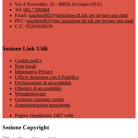
Via 4 Novembre, 43 - 80056 Ercolano (NA)
Tel:
081.7390084
Email:
naic8gx002@istruzione.it
Link per inviare una mail
PEC:
naic8gx002@pec.istruzione.it
Link per inviare una mail
C.F.: 95285620639
Sezione Link Utili
Cookie policy
Note legali
Informativa Privacy
Ufficio Relazioni con il Pubblico
Dichiarazione di accessibilità
Obiettivi di accessibilità
Whistleblowing
Gestione consensi cookie
Amministrazione trasparente
Pagina visualizzata
2467
volte
Sezione Copyright