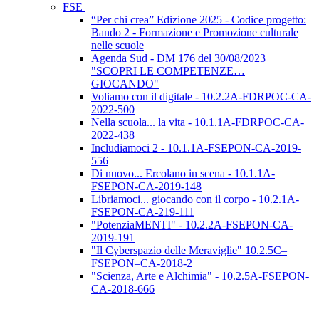
FSE
“Per chi crea” Edizione 2025 - Codice progetto:
Bando 2 - Formazione e Promozione culturale
nelle scuole
Agenda Sud - DM 176 del 30/08/2023
"SCOPRI LE COMPETENZE…
GIOCANDO"
Voliamo con il digitale - 10.2.2A-FDRPOC-CA-
2022-500
Nella scuola... la vita - 10.1.1A-FDRPOC-CA-
2022-438
Includiamoci 2 - 10.1.1A-FSEPON-CA-2019-
556
Di nuovo... Ercolano in scena - 10.1.1A-
FSEPON-CA-2019-148
Libriamoci... giocando con il corpo - 10.2.1A-
FSEPON-CA-219-111
"PotenziaMENTI" - 10.2.2A-FSEPON-CA-
2019-191
"Il Cyberspazio delle Meraviglie" 10.2.5C–
FSEPON–CA-2018-2
"Scienza, Arte e Alchimia" - 10.2.5A-FSEPON-
CA-2018-666