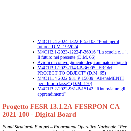
M4C1I1.4-2024-1322-P-52103 "Ponti per il
futuro" D.M. 19/2024
M4C1I2.1-2023-1222-P-36016 "La scuola è…".
Il futuro nel presente (D.M. 66)
Azioni di coinvolgimento degli animatori digitali
M4C1I3.1-2023-1143-P-36005 "FROM
PROJECT TO OBJECT" (D.M. 65)
M4C1I1.4-2022-981-P-15039 "AllenaMENTI
per i fuori-classe" (D.M. 170)
M4C1I3.2-2022-961-P-15142 "Rinnoviamo gli
apprendimenti"
Progetto FESR 13.1.2A-FESRPON-CA-
2021-100 - Digital Board
Fondi Strutturali Europei – Programma Operativo Nazionale “Per