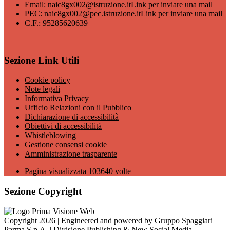
Email:
naic8gx002@istruzione.it
Link per inviare una mail
PEC:
naic8gx002@pec.istruzione.it
Link per inviare una mail
C.F.: 95285620639
Sezione Link Utili
Cookie policy
Note legali
Informativa Privacy
Ufficio Relazioni con il Pubblico
Dichiarazione di accessibilità
Obiettivi di accessibilità
Whistleblowing
Gestione consensi cookie
Amministrazione trasparente
Pagina visualizzata
103640
volte
Sezione Copyright
Copyright 2026 | Engineered and powered by Gruppo Spaggiari
Parma S.p.A. | Divisione Publishing & New Social Media