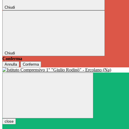
Chiudi
Chiudi
Conferma
Annulla
Conferma
close