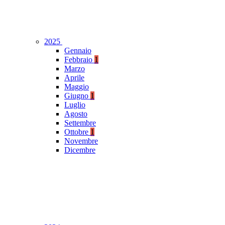
2025
Gennaio
Febbraio
1
Marzo
Aprile
Maggio
Giugno
1
Luglio
Agosto
Settembre
Ottobre
1
Novembre
Dicembre