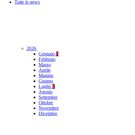
Tutte le news
2026
Gennaio
1
Febbraio
Marzo
Aprile
Maggio
Giugno
Luglio
3
Agosto
Settembre
Ottobre
Novembre
Dicembre