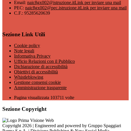
Email:
naic8gx002@istruzione.it
Link per inviare una mail
PEC:
naic8gx002@pec.istruzione.it
Link per inviare una mail
C.F.: 95285620639
Sezione Link Utili
Cookie policy
Note legali
Informativa Privacy
Ufficio Relazioni con il Pubblico
Dichiarazione di accessibilità
Obiettivi di accessibilità
Whistleblowing
Gestione consensi cookie
Amministrazione trasparente
Pagina visualizzata
103711
volte
Sezione Copyright
Copyright 2026 | Engineered and powered by Gruppo Spaggiari
Parma S.p.A. | Divisione Publishing & New Social Media