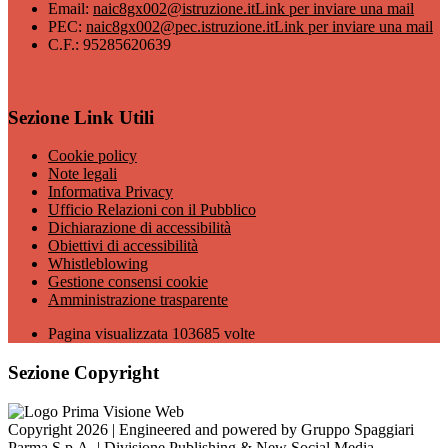
Email:
naic8gx002@istruzione.it
Link per inviare una mail
PEC:
naic8gx002@pec.istruzione.it
Link per inviare una mail
C.F.: 95285620639
Sezione Link Utili
Cookie policy
Note legali
Informativa Privacy
Ufficio Relazioni con il Pubblico
Dichiarazione di accessibilità
Obiettivi di accessibilità
Whistleblowing
Gestione consensi cookie
Amministrazione trasparente
Pagina visualizzata
103685
volte
Sezione Copyright
Copyright 2026 | Engineered and powered by Gruppo Spaggiari
Parma S.p.A. | Divisione Publishing & New Social Media