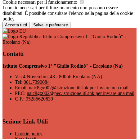
Cookie necessari per il funzionamento
I cookie necessari per il funzionamento non possono essere
disabilitati. È possibile consultare l'elenco nella pagina della cookie
policy.
Accetta tutti
Salva le preferenze
Istituto Comprensivo 1° "Giulio Rodinò" -
Ercolano (Na)
Contatti
Istituto Comprensivo 1° "Giulio Rodinò" - Ercolano (Na)
Via 4 Novembre, 43 - 80056 Ercolano (NA)
Tel:
081.7390084
Email:
naic8gx002@istruzione.it
Link per inviare una mail
PEC:
naic8gx002@pec.istruzione.it
Link per inviare una mail
C.F.: 95285620639
Sezione Link Utili
Cookie policy