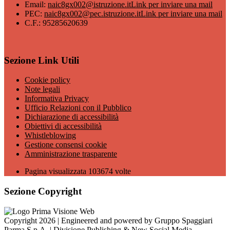
Email:
naic8gx002@istruzione.it
Link per inviare una mail
PEC:
naic8gx002@pec.istruzione.it
Link per inviare una mail
C.F.: 95285620639
Sezione Link Utili
Cookie policy
Note legali
Informativa Privacy
Ufficio Relazioni con il Pubblico
Dichiarazione di accessibilità
Obiettivi di accessibilità
Whistleblowing
Gestione consensi cookie
Amministrazione trasparente
Pagina visualizzata
103674
volte
Sezione Copyright
Copyright 2026 | Engineered and powered by Gruppo Spaggiari
Parma S.p.A. | Divisione Publishing & New Social Media